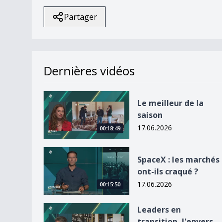
Partager
Dernières vidéos
Le meilleur de la saison
Le meilleur de la
saison
17.06.2026
00:18:49
SpaceX : les marchés ont-ils craqué ?
SpaceX : les marchés
ont-ils craqué ?
17.06.2026
00:15:50
Leaders en transition, l&#039;envers du décor
Leaders en
transition, l'envers