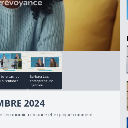
00:10:53
rbara Lax, du
Barbara Lax:
i à l’enfance
entrepreneure
ingénieu...
MBRE 2024
 de l'économie romande et explique comment