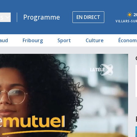
2
s
Programme
EN DIRECT
VILLARS-SU
aud
Fribourg
Sport
Culture
Économ