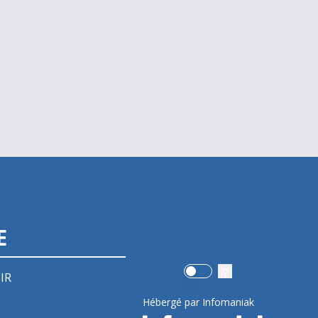
E
Use setting
IR
Hébergé par Infomaniak