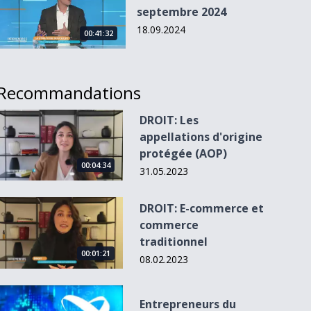
septembre 2024
18.09.2024
00:41:32
Recommandations
DROIT: Les appellations d&#039;origine protégée (AOP)
DROIT: Les
appellations d'origine
protégée (AOP)
00:04:34
31.05.2023
DROIT: E-commerce et commerce traditionnel
DROIT: E-commerce et
commerce
traditionnel
00:01:21
08.02.2023
Entrepreneurs du 26.03.15
Entrepreneurs du