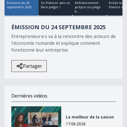
Émission du 24
Se financer sans se
Refinancement :
Kredo bous
septembre 2025
faire piéger !
jackpot ou piège
finance sui
à...
ÉMISSION DU 24 SEPTEMBRE 2025
Entrepreneur·e·s va à la rencontre des acteurs de
l'économie romande et explique comment
fonctionne leur entreprise.
Partager
Dernières vidéos
Le meilleur de la saison
Le meilleur de la saison
17.06.2026