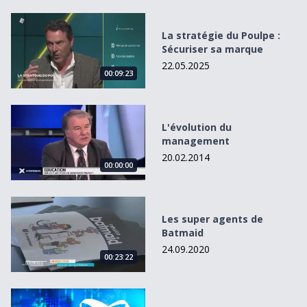
La stratégie du Poulpe : Sécuriser sa marque
La stratégie du Poulpe :
Sécuriser sa marque
22.05.2025
00:09:23
L&#039;évolution du management
L'évolution du
management
20.02.2014
00:00:00
Les super agents de Batmaid
Les super agents de
Batmaid
24.09.2020
00:23:22
Entrepreneurs du 26.03.15