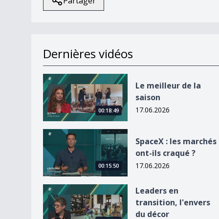
Partager
Dernières vidéos
Le meilleur de la saison
Le meilleur de la
saison
17.06.2026
00:18:49
SpaceX : les marchés ont-ils craqué ?
SpaceX : les marchés
ont-ils craqué ?
17.06.2026
00:15:50
Leaders en transition, l&#039;envers du décor
Leaders en
transition, l'envers
du décor