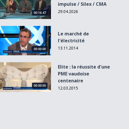
impulse / Silex / CMA
29.04.2026
00:16:47
Le marché de l&#039;électricité
Le marché de
l'électricité
13.11.2014
00:00:00
Elite : la réussite d&#039;une PME vaudoise centenaire
Elite : la réussite d'une
PME vaudoise
centenaire
00:00:00
12.03.2015