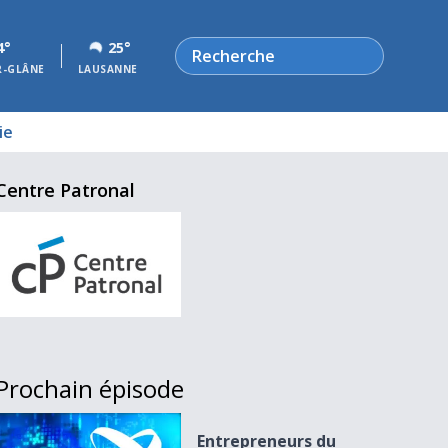
Rechercher
4°
25°
R-GLÂNE
LAUSANNE
ie
Centre Patronal
Prochain épisode
Entrepreneurs du 19.10.17
Entrepreneurs du