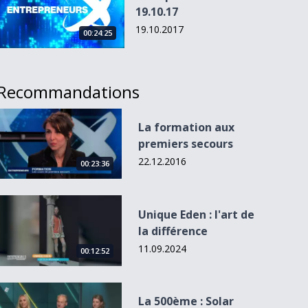
19.10.17
19.10.2017
00:24:25
Recommandations
La formation aux premiers secours
La formation aux
premiers secours
22.12.2016
00:23:36
Unique Eden : l&#039;art de la différence
Unique Eden : l'art de
la différence
11.09.2024
00:12:52
La 500ème : Solar impulse / Silex / CMA
La 500ème : Solar