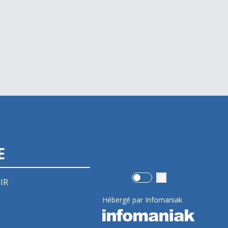
E
Use setting
IR
Hébergé par Infomaniak