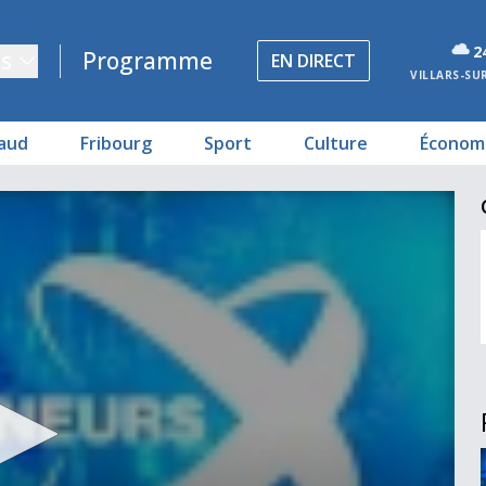
2
s
Programme
EN DIRECT
VILLARS-SU
aud
Fribourg
Sport
Culture
Économ