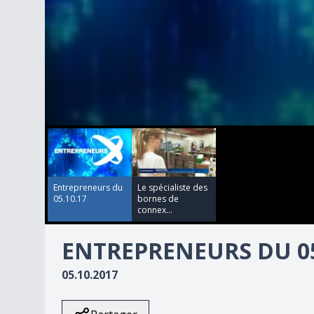
00:00:00
00:24:07
0
seconds
of
24
minutes,
7
Entrepreneurs du
Le spécialiste des
seconds
Volume
05.10.17
bornes de
90%
connex...
ENTREPRENEURS DU 05
05.10.2017