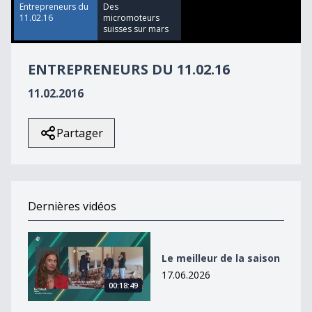
39
Entrepreneurs du
Des
seconds
11.02.16
micromoteurs
suisses sur mars
ENTREPRENEURS DU 11.02.16
11.02.2016
Partager
Dernières vidéos
Le meilleur de la saison
Le meilleur de la saison
17.06.2026
00:18:49