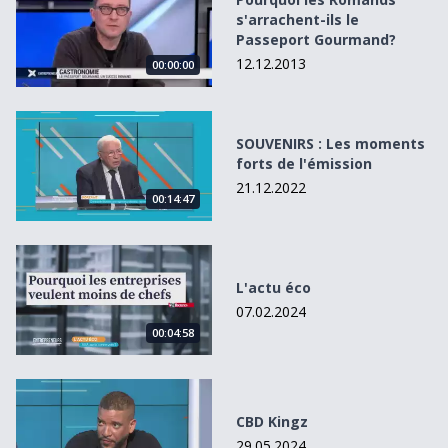
s'arrachent-ils le
Passeport Gourmand?
12.12.2013
00:00:00
SOUVENIRS : Les moments forts de l&#039;émission
SOUVENIRS : Les moments
forts de l'émission
21.12.2022
00:14:47
L&#039;actu éco
L'actu éco
07.02.2024
00:04:58
CBD Kingz
CBD Kingz
29.05.2024