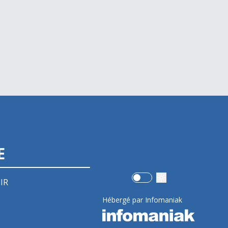
E
Use setting
IR
Hébergé par Infomaniak