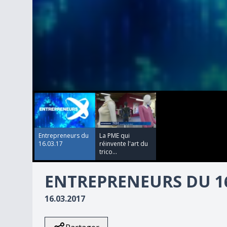
00:00:00
00:23:19
0
seconds
of
23
minutes,
19
Entrepreneurs du
La PME qui
seconds
Volume
16.03.17
réinvente l'art du
90%
trico...
ENTREPRENEURS DU 16
16.03.2017