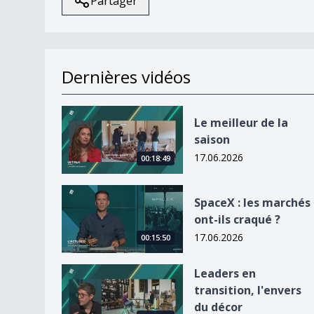
Partager
Dernières vidéos
Le meilleur de la saison
Le meilleur de la
saison
17.06.2026
00:18:49
SpaceX : les marchés ont-ils craqué ?
SpaceX : les marchés
ont-ils craqué ?
17.06.2026
00:15:50
Leaders en transition, l&#039;envers du décor
Leaders en
transition, l'envers
du décor