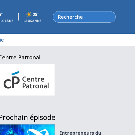
Rechercher
5°
25°
R-GLÂNE
LAUSANNE
ie
Centre Patronal
Prochain épisode
Entrepreneurs du 30.03.17
Entrepreneurs du