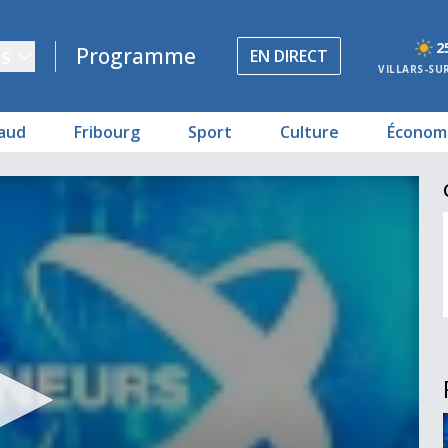
2
s
Programme
EN DIRECT
VILLARS-SU
aud
Fribourg
Sport
Culture
Économ