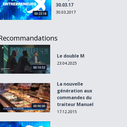
30.03.17
30.03.2017
00:23:18
Recommandations
Le double M
Le double M
23.04.2025
00:10:52
La nouvelle
La nouvelle génération aux commandes du traiteur Manuel
génération aux
commandes du
traiteur Manuel
00:00:00
17.12.2015
Entrepreneurs du 03.03.16