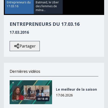
48
Entrepreneurs du
Batmaid, le Uber
seconds
17.03.16
des femmes de
ména...
ENTREPRENEURS DU 17.03.16
17.03.2016
Partager
Dernières vidéos
Le meilleur de la saison
Le meilleur de la saison
17.06.2026
00:18:49