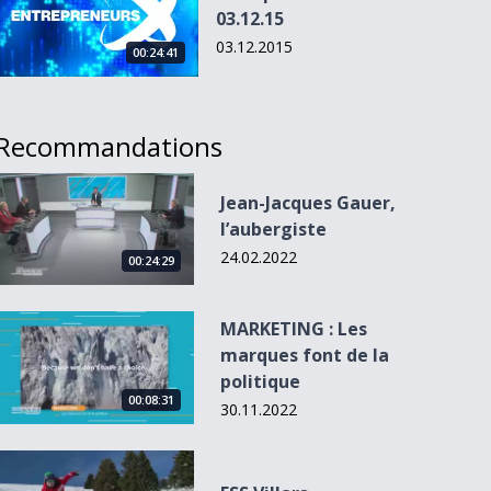
03.12.15
03.12.2015
00:24:41
Recommandations
Jean-Jacques Gauer, l’aubergiste
Jean-Jacques Gauer,
l’aubergiste
24.02.2022
00:24:29
MARKETING : Les marques font de la politique
MARKETING : Les
marques font de la
politique
00:08:31
30.11.2022
ESS Villars