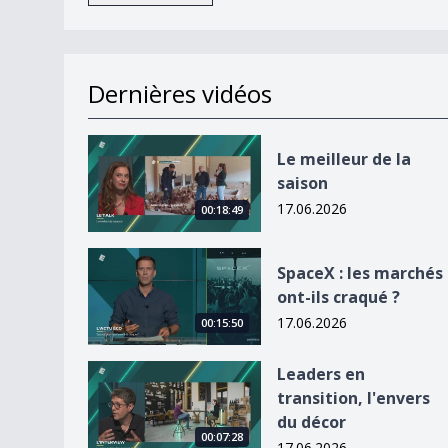
Dernières vidéos
Le meilleur de la saison
Le meilleur de la
saison
17.06.2026
00:18:49
SpaceX : les marchés ont-ils craqué ?
SpaceX : les marchés
ont-ils craqué ?
17.06.2026
00:15:50
Leaders en transition, l&#039;envers du décor
Leaders en
transition, l'envers
du décor
00:07:28
17.06.2026