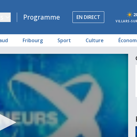
2
s
Programme
EN DIRECT
VILLARS-SU
aud
Fribourg
Sport
Culture
Économ