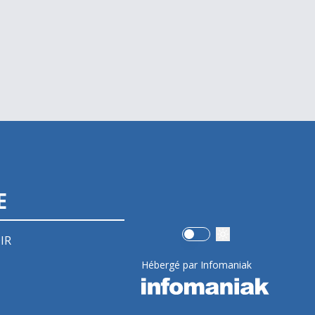
E
Use setting
IR
Hébergé par Infomaniak