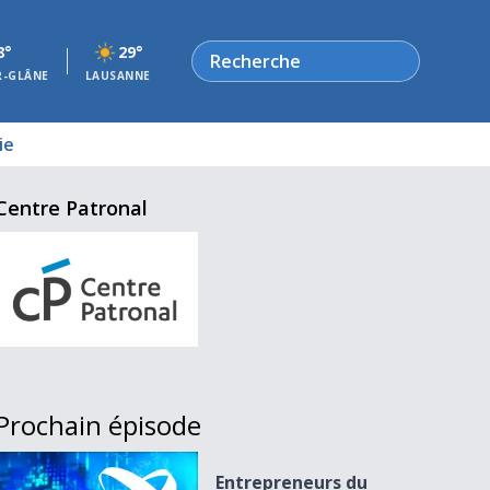
Rechercher
8°
29°
R-GLÂNE
LAUSANNE
ie
Centre Patronal
Prochain épisode
Entrepreneurs du 03.12.15
Entrepreneurs du