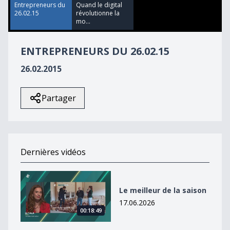
37
Entrepreneurs du
Quand le digital
seconds
26.02.15
révolutionne la
mo...
ENTREPRENEURS DU 26.02.15
26.02.2015
Partager
Dernières vidéos
Le meilleur de la saison
Le meilleur de la saison
17.06.2026
00:18:49