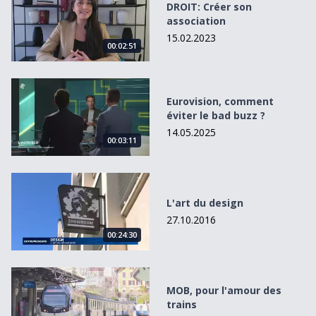
DROIT: Créer son
association
15.02.2023
00:02:51
Eurovision, comment éviter le bad buzz ?
Eurovision, comment
éviter le bad buzz ?
14.05.2025
00:03:11
L&#039;art du design
L'art du design
27.10.2016
00:24:30
MOB, pour l&#039;amour des trains
MOB, pour l'amour des
trains