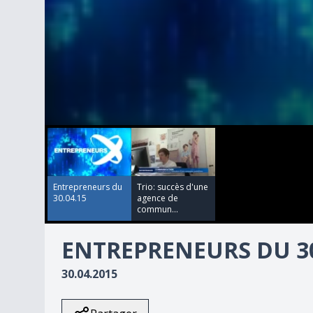
00:00:00
00:00:00
0
seconds
of
24
minutes,
37
Entrepreneurs du
Trio: succès d'une
seconds
Volume
30.04.15
agence de
90%
commun...
ENTREPRENEURS DU 30
30.04.2015