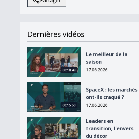
Partager
Dernières vidéos
Le meilleur de la saison
Le meilleur de la
saison
17.06.2026
00:18:49
SpaceX : les marchés ont-ils craqué ?
SpaceX : les marchés
ont-ils craqué ?
17.06.2026
00:15:50
Leaders en transition, l&#039;envers du décor
Leaders en
transition, l'envers
du décor