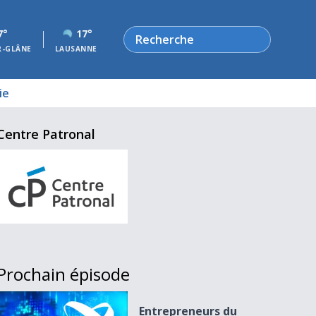
Rechercher
7°
17°
R-GLÂNE
LAUSANNE
ie
Centre Patronal
Prochain épisode
Entrepreneurs du 21.05.15
Entrepreneurs du