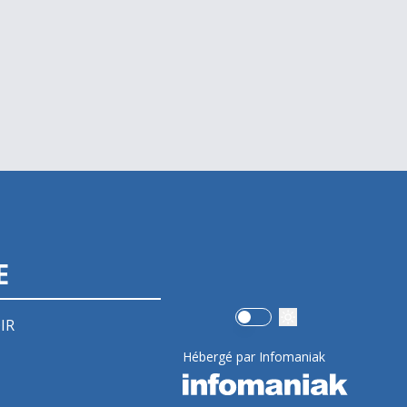
E
Use setting
IR
Hébergé par Infomaniak