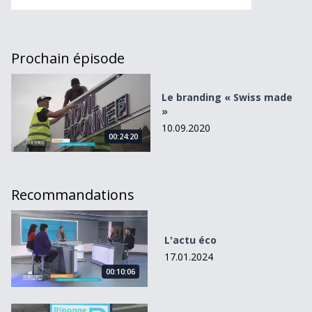
Prochain épisode
Le branding « Swiss made »
Le branding « Swiss made
»
10.09.2020
00:24:20
Recommandations
L&#039;actu éco
L'actu éco
17.01.2024
00:10:06
Le marché des parkings