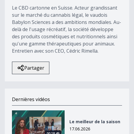
17
Le CBD cartonne en Suisse. Acteur grandissant
seconds
sur le marché du cannabis légal, le vaudois
Babylon Sciences a des ambitions mondiales. Au-
delà de l'usage récréatif, la société développe
des produits cosmétiques et nutritionnels ainsi
qu'une gamme thérapeutiques pour animaux.
Entretien avec son CEO, Cédric Rimella.
Partager
Dernières vidéos
Le meilleur de la saison
Le meilleur de la saison
17.06.2026
00:18:49