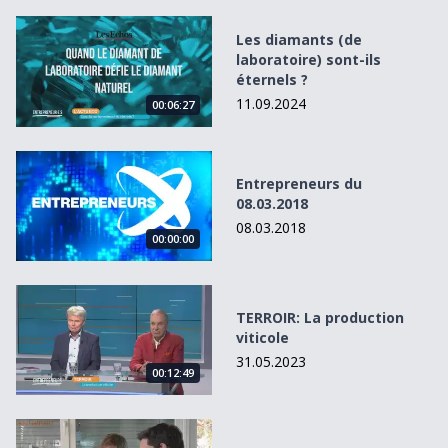
Les diamants (de laboratoire) sont-ils éternels ?
Les diamants (de
laboratoire) sont-ils
éternels ?
11.09.2024
00:06:27
Entrepreneurs du 08.03.2018
Entrepreneurs du
08.03.2018
08.03.2018
00:00:00
TERROIR: La production viticole
TERROIR: La production
viticole
31.05.2023
00:12:49
Les assitants virtuels