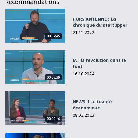
Recommandations
HORS ANTENNE : La chronique du startupper
HORS ANTENNE : La
chronique du startupper
21.12.2022
00:02:45
IA : la révolution dans le foot
IA : la révolution dans le
foot
16.10.2024
00:07:39
NEWS: L&#039;actualité économique
NEWS: L'actualité
économique
08.03.2023
00:09:16
Le business des chauffeurs limousine