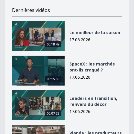
Dernières vidéos
Le meilleur de la saison
Le meilleur de la saison
17.06.2026
00:18:49
SpaceX : les marchés ont-ils craqué ?
SpaceX : les marchés
ont-ils craqué ?
17.06.2026
00:15:50
Leaders en transition, l&#039;envers du décor
Leaders en transition,
l'envers du décor
17.06.2026
00:07:28
Viande : les producteurs au coeur de l&#039;actualité
Viande : les producteurs