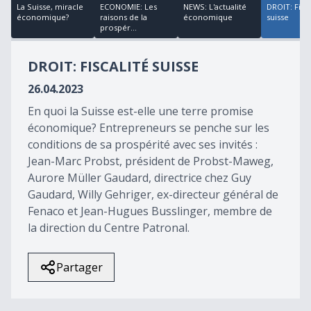
38
La Suisse, miracle
ECONOMIE: Les
NEWS: L'actualité
DROIT: Fisca
minutes,
économique?
raisons de la
économique
suisse
32
prospér...
seconds
DROIT: FISCALITÉ SUISSE
26.04.2023
En quoi la Suisse est-elle une terre promise
économique? Entrepreneurs se penche sur les
conditions de sa prospérité avec ses invités :
Jean-Marc Probst, président de Probst-Maweg,
Aurore Müller Gaudard, directrice chez Guy
Gaudard, Willy Gehriger, ex-directeur général de
Fenaco et Jean-Hugues Busslinger, membre de
la direction du Centre Patronal.
Partager