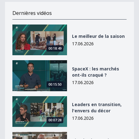
Dernières vidéos
Le meilleur de la saison
Le meilleur de la saison
17.06.2026
00:18:49
SpaceX : les marchés ont-ils craqué ?
SpaceX : les marchés
ont-ils craqué ?
17.06.2026
00:15:50
Leaders en transition, l&#039;envers du décor
Leaders en transition,
l'envers du décor
17.06.2026
00:07:28
Viande : les producteurs au coeur de l&#039;actualité