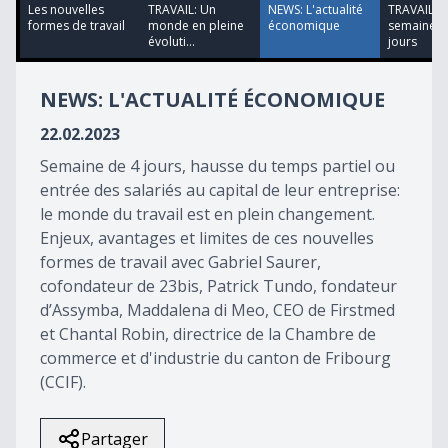
minutes,
Les nouvelles
TRAVAIL: Un
NEWS: L'actualité
TRAVAIL: L
12
formes de travail
monde en pleine
économique
semaine d
seconds
évoluti...
jours
NEWS: L'ACTUALITÉ ÉCONOMIQUE
22.02.2023
Semaine de 4 jours, hausse du temps partiel ou
entrée des salariés au capital de leur entreprise:
le monde du travail est en plein changement.
Enjeux, avantages et limites de ces nouvelles
formes de travail avec Gabriel Saurer,
cofondateur de 23bis, Patrick Tundo, fondateur
d’Assymba, Maddalena di Meo, CEO de Firstmed
et Chantal Robin, directrice de la Chambre de
commerce et d'industrie du canton de Fribourg
(CCIF).
Partager