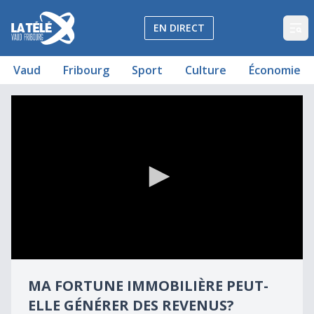
La Télé - Télévision régionale Vaud et Fribourg
EN DIRECT
Op
Vaud
Fribourg
Sport
Culture
Économie
Ma fortune immobilière peut-elle générer des revenus?
Ma fortune immobilière peut-elle générer des revenus?
0
seconds
MA FORTUNE IMMOBILIÈRE PEUT-
of
6
ELLE GÉNÉRER DES REVENUS?
minutes,