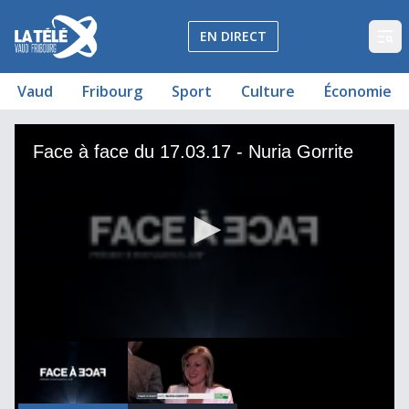
La Télé - Télévision régionale Vaud et Fribourg
EN DIRECT
Op
Vaud
Fribourg
Sport
Culture
Économie
Face à face du 17.03.17 - Nuria Gorrite
Face à face avec Nuria Gorrite
Face à face du 17.03.17 - Nuria Gorrite
00
00:06:19
0
seconds
of
6
minutes,