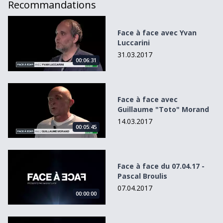
Recommandations
Face à face avec Yvan Luccarini
Face à face avec Yvan
Luccarini
31.03.2017
00:06:31
Face à face avec Guillaume &quot;Toto&quot; Morand
Face à face avec
Guillaume "Toto" Morand
14.03.2017
00:05:45
Face à face du 07.04.17 - Pascal Broulis
Face à face du 07.04.17 -
Pascal Broulis
07.04.2017
00:00:00
Face à face du 11.04.17 - Céline Misiego