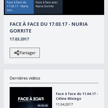
19
Face à face du
Face à face avec
seconds
17.03.17 - Nuria
Nuria Gorrite
Gor...
FACE À FACE DU 17.03.17 - NURIA
GORRITE
17.03.2017
Partager
Dernières vidéos
Face à face du 11.04.17 - Céline Misiego
Face à face du 11.04.17 -
Céline Misiego
11.04.2017
00:00:00