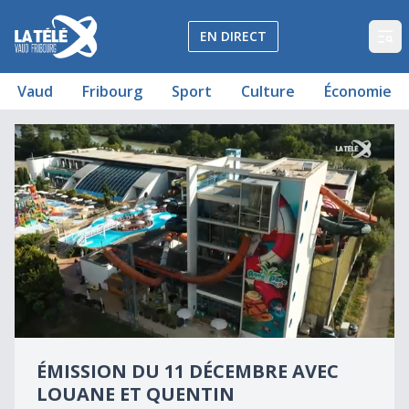
La Télé - Télévision régionale Vaud et Fribourg
EN DIRECT
Op
Vaud
Fribourg
Sport
Culture
Économie
Le quiz qui met votre complicité à rude épreuve
Émission du 11 décembre avec Louane et Quentin
0
seconds
ÉMISSION DU 11 DÉCEMBRE AVEC
of
0
LOUANE ET QUENTIN
seconds