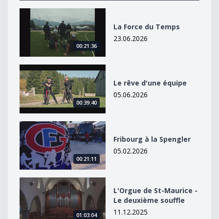
La Force du Temps
La Force du Temps
23.06.2026
00:21:36
Le rêve d&#039;une équipe
Le rêve d'une équipe
05.06.2026
00:39:40
Fribourg à la Spengler
Fribourg à la Spengler
05.02.2026
00:21:11
L&#039;Orgue de St-Maurice - Le deuxième souffle
L'Orgue de St-Maurice -
Le deuxième souffle
11.12.2025
01:03:04