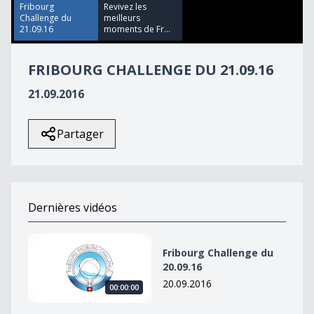
30
Fribourg
Revivez les
seconds
Challenge du
meilleurs
21.09.16
moments de Fr...
FRIBOURG CHALLENGE DU 21.09.16
21.09.2016
Partager
Dernières vidéos
Fribourg Challenge du 20.09.16
Fribourg Challenge du
20.09.16
20.09.2016
00:00:00