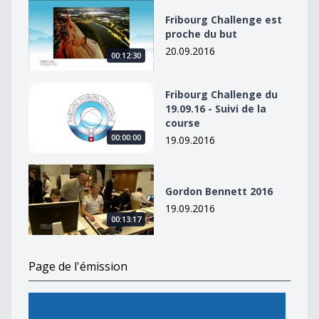
Fribourg Challenge est proche du but
Fribourg Challenge est
proche du but
20.09.2016
00:12:30
Fribourg Challenge du 19.09.16 - Suivi de la course
Fribourg Challenge du
19.09.16 - Suivi de la
course
00:00:00
19.09.2016
Gordon Bennett 2016
Gordon Bennett 2016
19.09.2016
00:13:17
Page de l'émission