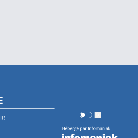
E
Use setting
IR
Hébergé par Infomaniak