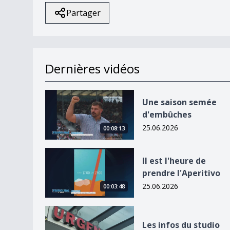
Partager
Dernières vidéos
Une saison semée d&#039;embûches
Une saison semée
d'embûches
25.06.2026
00:08:13
Il est l&#039;heure de prendre l&#039;Aperitivo
Il est l'heure de
prendre l'Aperitivo
25.06.2026
00:03:48
Les infos du studio
Les infos du studio