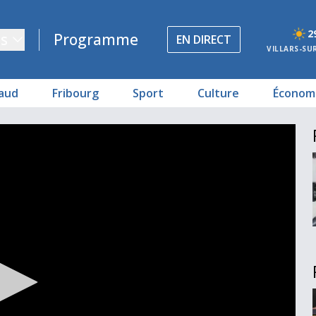
2
s
Programme
EN DIRECT
VILLARS-SU
aud
Fribourg
Sport
Culture
Économ