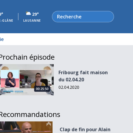
Rechercher
9°
29°
R-GLÂNE
LAUSANNE
ie
Prochain épisode
Fribourg fait maison du 02.04.20
Fribourg fait maison
du 02.04.20
02.04.2020
00:25:50
Recommandations
Clap de fin pour Alain Berset
Clap de fin pour Alain