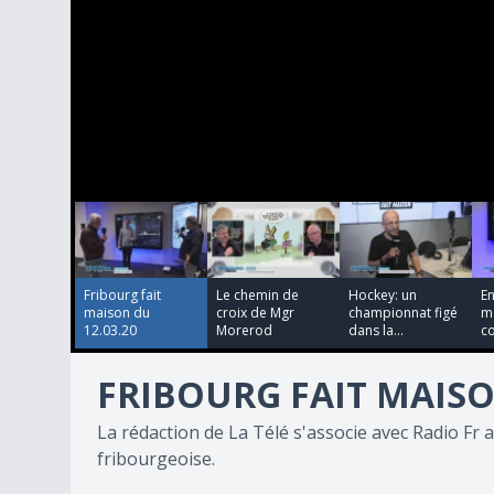
00:09:33
00:02:45
00:06:13
0
seconds
of
26
minutes,
25
Fribourg fait
Le chemin de
Hockey: un
En
seconds
Volume
maison du
croix de Mgr
championnat figé
m
90%
12.03.20
Morerod
dans la...
c
FRIBOURG FAIT MAISO
La rédaction de La Télé s'associe avec Radio Fr a
fribourgeoise.