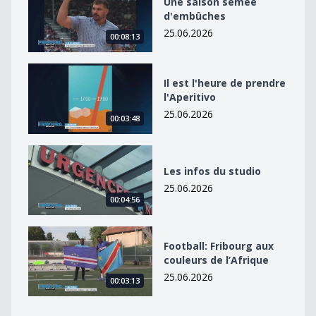
Une saison semée
d'embûches
25.06.2026
00:08:13
Il est l&#039;heure de prendre l&#039;Aperitivo
Il est l'heure de prendre
l'Aperitivo
25.06.2026
00:03:48
Les infos du studio
Les infos du studio
25.06.2026
00:04:56
Football: Fribourg aux couleurs de l’Afrique
Football: Fribourg aux
couleurs de l’Afrique
25.06.2026
00:03:13