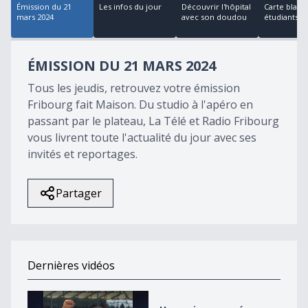
Émission du 21
Les infos du jour
Découvrir l'hôpital
Carte blanc
mars 2024
avec son doudou
étudiants au
ÉMISSION DU 21 MARS 2024
Tous les jeudis, retrouvez votre émission
Fribourg fait Maison. Du studio à l'apéro en
passant par le plateau, La Télé et Radio Fribourg
vous livrent toute l'actualité du jour avec ses
invités et reportages.
Partager
Dernières vidéos
Une saison semée d&#039;embûches