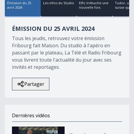
Émission du 25
Les infos du Studio
Elfic trébuche une
Tudor, une
avril 2024
nouvelle fois
suisse qui 
ÉMISSION DU 25 AVRIL 2024
Tous les jeudis, retrouvez votre émission
Fribourg fait Maison. Du studio à l'apéro en
passant par le plateau, La Télé et Radio Fribourg
vous livrent toute l'actualité du jour avec ses
invités et reportages.
Partager
Dernières vidéos
Une saison semée d&#039;embûches