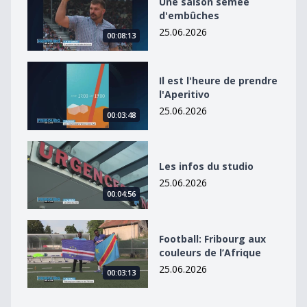
Une saison semée
d'embûches
25.06.2026
00:08:13
Il est l&#039;heure de prendre l&#039;Aperitivo
Il est l'heure de prendre
l'Aperitivo
25.06.2026
00:03:48
Les infos du studio
Les infos du studio
25.06.2026
00:04:56
Football: Fribourg aux couleurs de l’Afrique
Football: Fribourg aux
couleurs de l’Afrique
25.06.2026
00:03:13