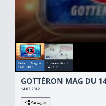
00:00:00
00:00:00
0
seconds
of
13
minutes,
9
Gottéron Mag du
Gottéron Mag du
seconds
Volume
14-03-2012
14.03.12
90%
GOTTÉRON MAG DU 14-
14.03.2012
Partager