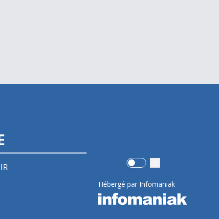
E
Use setting
IR
Hébergé par Infomaniak