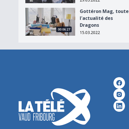
Gottéron Mag, toute l&#039;actualité des Drag
Gottéron Mag, toute
l'actualité des
Dragons
00:06:27
15.03.2022