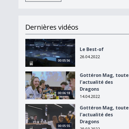
Dernières vidéos
Le Best-of
Le Best-of
26.04.2022
00:05:56
Gottéron Mag, toute l&#039;actualité des Drag
Gottéron Mag, toute
l'actualité des
Dragons
00:06:18
14.04.2022
Gottéron Mag, toute l&#039;actualité des Drag
Gottéron Mag, toute
l'actualité des
Dragons
00:05:55
29.03.2022