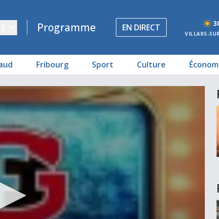
3
s
Programme
EN DIRECT
VILLARS-SU
aud
Fribourg
Sport
Culture
Économ