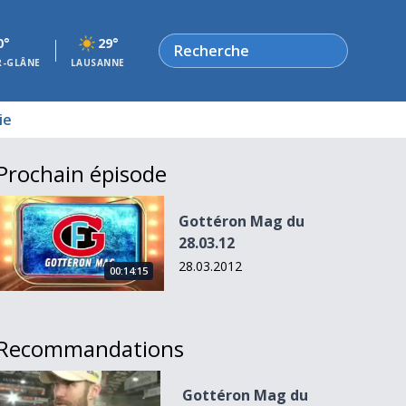
Rechercher
0°
29°
R-GLÂNE
LAUSANNE
ie
Prochain épisode
Gottéron Mag du 28.03.12
Gottéron Mag du
28.03.12
28.03.2012
00:14:15
Recommandations
Gottéron Mag du 03.10.12
Gottéron Mag du