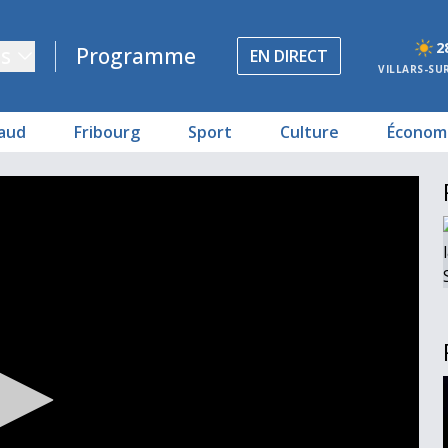
2
s
Programme
EN DIRECT
VILLARS-SU
aud
Fribourg
Sport
Culture
Économ