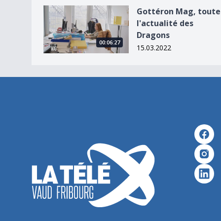
Gottéron Mag, toute l&#039;actualité des Drag
Gottéron Mag, toute
l'actualité des
Dragons
00:06:27
15.03.2022