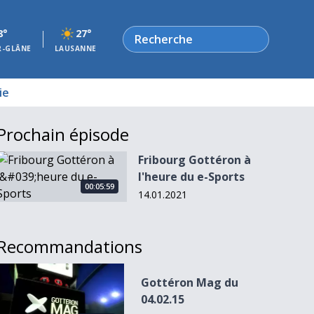
Rechercher
8°
27°
R-GLÂNE
LAUSANNE
ie
Prochain épisode
Fribourg Gottéron à l&#039;heure du e-Sports
Fribourg Gottéron à
l'heure du e-Sports
00:05:59
14.01.2021
Recommandations
Gottéron Mag du 04.02.15
Gottéron Mag du
04.02.15