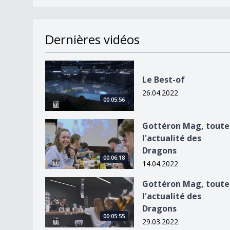
Dernières vidéos
Le Best-of
Le Best-of
26.04.2022
00:05:56
Gottéron Mag, toute l&#039;actualité des Drag
Gottéron Mag, toute
l'actualité des
Dragons
00:06:18
14.04.2022
Gottéron Mag, toute l&#039;actualité des Drag
Gottéron Mag, toute
l'actualité des
Dragons
00:05:55
29.03.2022