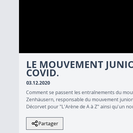
0
seconds
LE MOUVEMENT JUNIO
of
COVID.
0
seconds
Volume
90%
03.12.2020
Comment se passent les entraînements du mou
Zenhäusern, responsable du mouvement junior 
Décorvet pour "L'Arène de A à Z" ainsi qu'un no
Partager