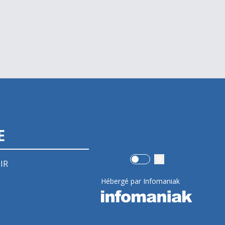
E
Use setting
IR
Hébergé par Infomaniak