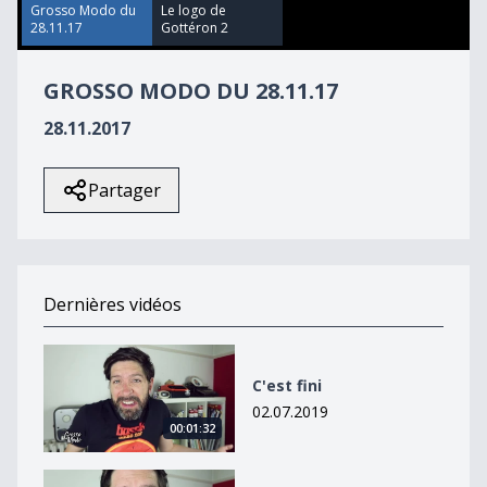
29
Grosso Modo du
Le logo de
seconds
28.11.17
Gottéron 2
GROSSO MODO DU 28.11.17
28.11.2017
Partager
Dernières vidéos
C&#039;est fini
C'est fini
02.07.2019
00:01:32
Les horaires des magasins à Fribourg