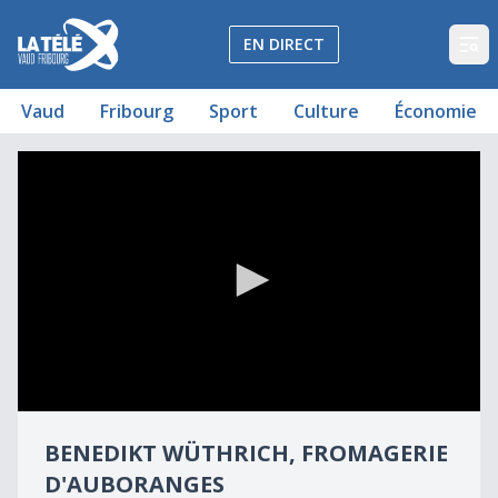
La Télé - Télévision régionale Vaud et Fribourg
EN DIRECT
Op
Vaud
Fribourg
Sport
Culture
Économie
Benedikt Wüthrich, Fromagerie d'Auboranges
0
seconds
BENEDIKT WÜTHRICH, FROMAGERIE
of
6
D'AUBORANGES
minutes,