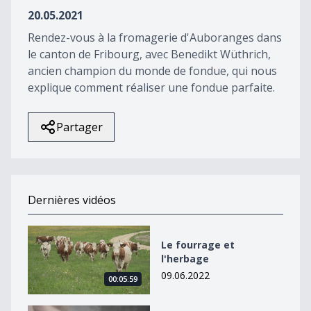
0
20.05.2021
Rendez-vous à la fromagerie d'Auboranges dans
le canton de Fribourg, avec Benedikt Wüthrich,
ancien champion du monde de fondue, qui nous
explique comment réaliser une fondue parfaite.
Partager
Dernières vidéos
Le fourrage et l&#039;herbage
Le fourrage et
l'herbage
09.06.2022
00:05:59