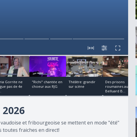
00:02:44
00:02:23
00:02:08
00:04:25
ria Gorrite ne
"Richi" chantée en
Théâtre: grandir
Des prisons
igue pas de 4e
choeur aux RJG
sur scène
roumaines au
.
Belluard B...
 2026
s vaudoise et fribourgeoise se mettent en mode "été"
toutes fraiches en direct!