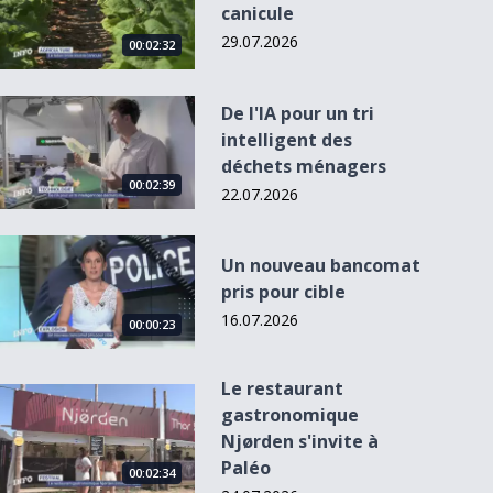
canicule
29.07.2026
00:02:32
De l&#039;IA pour un tri intelligent des déchets ménagers
De l'IA pour un tri
intelligent des
déchets ménagers
00:02:39
22.07.2026
Un nouveau bancomat pris pour cible
Un nouveau bancomat
pris pour cible
Un Mur entre Vaud
et Fribourg
16.07.2026
00:00:23
Le restaurant
Le restaurant gastronomique Njørden s&#039;invite à Paléo
gastronomique
Njørden s'invite à
Paléo
00:02:34