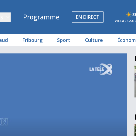
3
s
Programme
EN DIRECT
VILLARS-SU
aud
Fribourg
Sport
Culture
Économ
al