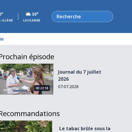
Rechercher
0°
30°
R-GLÂNE
LAUSANNE
ie
Prochain épisode
Journal du 7 juillet 2026
Journal du 7 juillet
2026
07.07.2026
00:22:18
Recommandations
Le tabac brûle sous la canicule
Le tabac brûle sous la