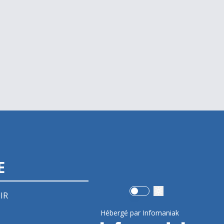
E
Use setting
IR
Hébergé par Infomaniak