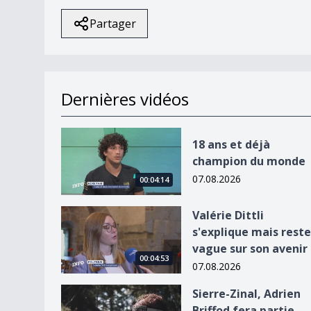
Partager
Dernières vidéos
18 ans et déjà champion du monde
18 ans et déjà
champion du monde
07.08.2026
00:04:14
Valérie Dittli s&#039;explique mais reste vague 
Valérie Dittli
s'explique mais reste
vague sur son avenir
00:04:53
07.08.2026
Sierre-Zinal, Adrien Briffod fera partie des favor
Sierre-Zinal, Adrien
Briffod fera partie