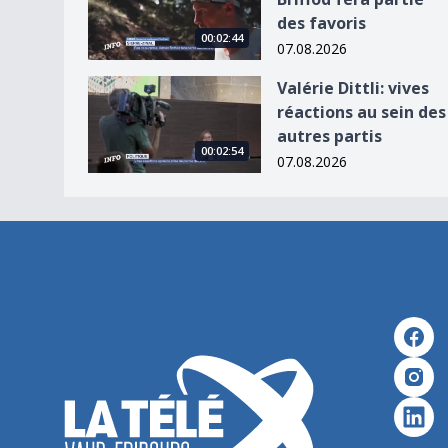
des favoris
00:02:44
07.08.2026
Valérie Dittli: vives réactions au sein des autres 
Valérie Dittli: vives
réactions au sein des
autres partis
00:02:54
07.08.2026