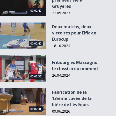
prennent vie à
Gruyères
00:02:42
22.05.2023
Deux matchs, deux victoires pour Elfic en Eurocup
Deux matchs, deux
victoires pour Elfic en
Eurocup
00:00:40
18.10.2024
Fribourg vs Massagno: le classico du moment
Fribourg vs Massagno:
le classico du moment
26.04.2024
00:02:37
Fabrication de la 13ième cuvée de la bière de l&#039;évêque.
Fabrication de la
13ième cuvée de la
bière de l'évêque.
00:02:31
09.06.2026