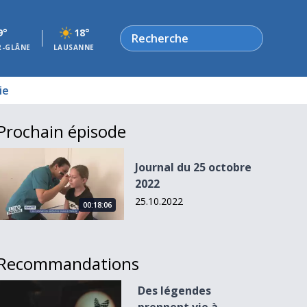
Rechercher
9°
18°
R-GLÂNE
LAUSANNE
ie
Prochain épisode
Journal du 25 octobre 2022
Journal du 25 octobre
2022
25.10.2022
00:18:06
Recommandations
Des légendes prennent vie à Gruyères
Des légendes