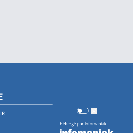
E
Use setting
IR
Hébergé par Infomaniak