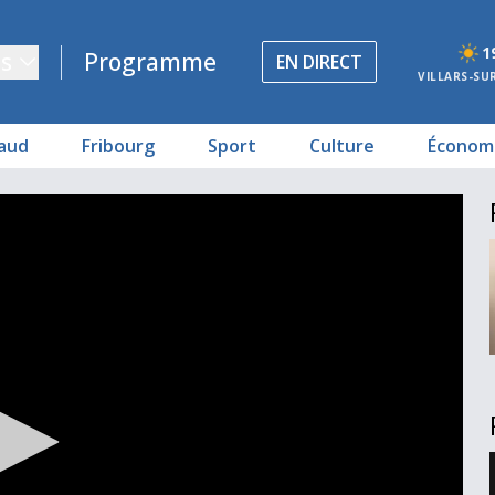
1
s
Programme
EN DIRECT
VILLARS-SU
aud
Fribourg
Sport
Culture
Économ