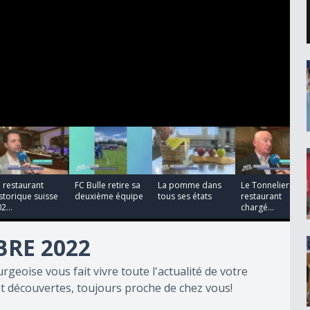
00:00:28
00:02:03
00:05:36
 restaurant
FC Bulle retire sa
La pomme dans
Le Tonnelier : un
storique suisse
deuxième équipe
tous ses états
restaurant
2...
chargé...
RE 2022
rgeoise vous fait vivre toute l'actualité de votre
t découvertes, toujours proche de chez vous!