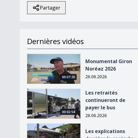
Partager
Dernières vidéos
Monumental Giron Noréaz 2026
Monumental Giron
Noréaz 2026
26.06.2026
00:07:20
Les retraités continueront de payer le bus
Les retraités
continueront de
payer le bus
00:02:54
26.06.2026
Les explications derrière la canicule
Les explications