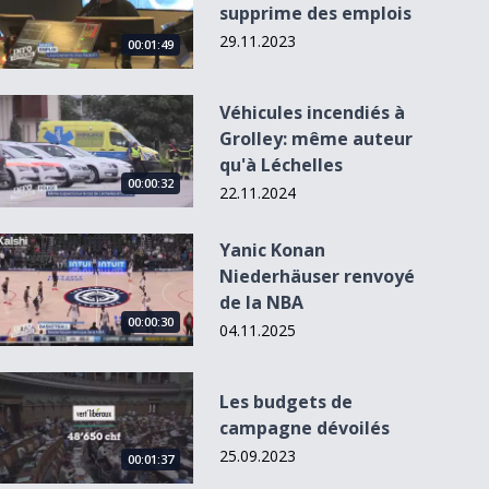
supprime des emplois
29.11.2023
00:01:49
Véhicules incendiés à Grolley: même auteur qu&#039;à Léche
Véhicules incendiés à
Grolley: même auteur
qu'à Léchelles
00:00:32
22.11.2024
Yanic Konan Niederhäuser renvoyé de la NBA
Yanic Konan
Niederhäuser renvoyé
de la NBA
00:00:30
04.11.2025
Les budgets de campagne dévoilés
Les budgets de
campagne dévoilés
25.09.2023
00:01:37