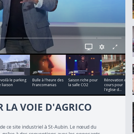
00:04:19
00:05:45
00:01:25
voilà le parking
Bulle à l'heure des
Saison riche pour
Rénovation en
 liaison
Francomanias
la salle CO2
cours pour
l'église d...
 LA VOIE D'AGRICO
e ce site industriel à St-Aubin. Le nœud du
é, grâce à des conventions avec les opposants.