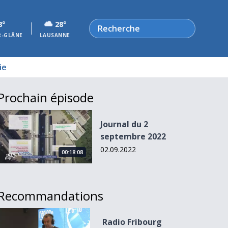
Rechercher
8°
28°
R-GLÂNE
LAUSANNE
ie
Prochain épisode
Journal du 2 septembre 2022
Journal du 2
septembre 2022
02.09.2022
00:18:08
Recommandations
Radio Fribourg supprime des emplois
Radio Fribourg