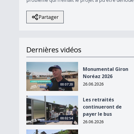
Partager
Dernières vidéos
Monumental Giron Noréaz 2026
Monumental Giron
Noréaz 2026
26.06.2026
00:07:20
Les retraités continueront de payer le bus
Les retraités
continueront de
payer le bus
00:02:54
26.06.2026
Les explications derrière la canicule