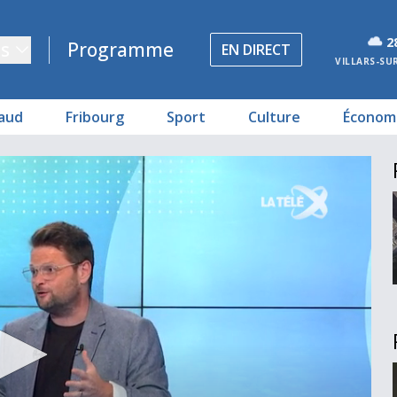
2
s
Programme
EN DIRECT
VILLARS-SU
aud
Fribourg
Sport
Culture
Économ