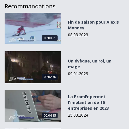
Recommandations
Fin de saison pour Alexis Monney
Fin de saison pour Alexis
Monney
08.03.2023
00:00:31
Un évèque, un roi, un mage
Un évèque, un roi, un
mage
09.01.2023
00:02:46
La PromFr permet l&#039;implantion de 16 entreprises e
La PromFr permet
l'implantion de 16
entreprises en 2023
25.03.2024
00:04:15