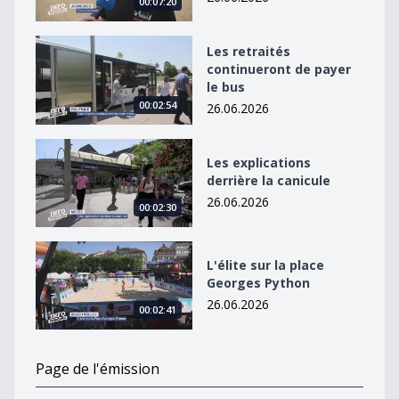
00:07:20
Les retraités continueront de payer le bus
Les retraités
continueront de payer
le bus
00:02:54
26.06.2026
Les explications derrière la canicule
Les explications
derrière la canicule
26.06.2026
00:02:30
L&#039;élite sur la place Georges Python
L'élite sur la place
Georges Python
26.06.2026
00:02:41
Page de l'émission