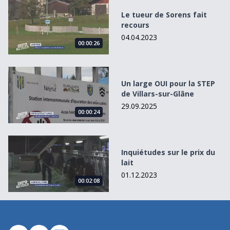
Le tueur de Sorens fait recours
Le tueur de Sorens fait
recours
04.04.2023
00:00:26
Un large OUI pour la STEP de Villars-sur-Glâne
Un large OUI pour la STEP
de Villars-sur-Glâne
29.09.2025
00:00:24
Inquiétudes sur le prix du lait
Inquiétudes sur le prix du
lait
01.12.2023
00:02:08