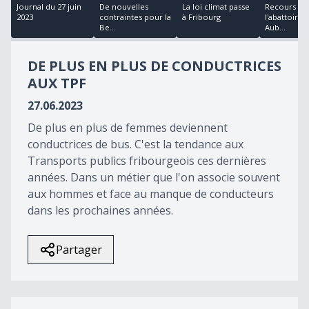
17
Journal du 27 juin
De nouvelles
La loi climat passe
Recours co
minutes,
2023
contraintes pour la
à Fribourg
l'abattoir de
58
Be...
Aub...
seconds
DE PLUS EN PLUS DE CONDUCTRICES
AUX TPF
27.06.2023
De plus en plus de femmes deviennent
conductrices de bus. C'est la tendance aux
Transports publics fribourgeois ces dernières
années. Dans un métier que l'on associe souvent
aux hommes et face au manque de conducteurs
dans les prochaines années.
Partager