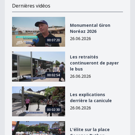
Dernières vidéos
Monumental Giron Noréaz 2026
Monumental Giron
Noréaz 2026
26.06.2026
00:07:20
Les retraités continueront de payer le bus
Les retraités
continueront de payer
le bus
00:02:54
26.06.2026
Les explications derrière la canicule
Les explications
derrière la canicule
26.06.2026
00:02:30
L&#039;élite sur la place Georges Python
L'élite sur la place