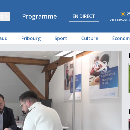
2
s
Programme
EN DIRECT
VILLARS-SU
aud
Fribourg
Sport
Culture
Économ
nts