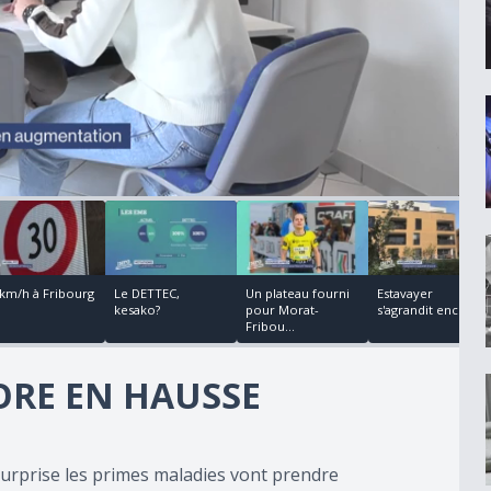
00:02:14
00:06:06
00:02:10
 km/h à Fribourg
Le DETTEC,
Un plateau fourni
Estavayer
kesako?
pour Morat-
s'agrandit encore
Fribou...
ORE EN HAUSSE
surprise les primes maladies vont prendre