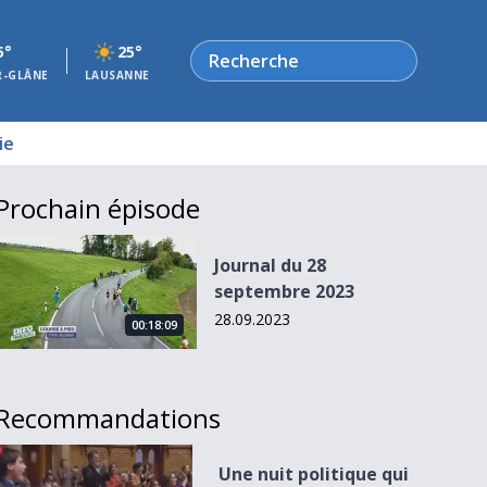
Rechercher
5°
25°
R-GLÂNE
LAUSANNE
ie
Prochain épisode
Journal du 28 septembre 2023
Journal du 28
septembre 2023
28.09.2023
00:18:09
Recommandations
Une nuit politique qui peut tout changer
Une nuit politique qui