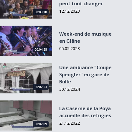
peut tout changer
12.12.2023
00:03:18
Week-end de musique en Glâne
Week-end de musique
en Glâne
05.05.2023
00:04:28
Une ambiance &quot;Coupe Spengler&quot; en gare de Bull
Une ambiance "Coupe
Spengler" en gare de
Bulle
00:02:23
30.12.2024
La Caserne de la Poya accueille des réfugiés
La Caserne de la Poya
accueille des réfugiés
21.12.2022
00:02:09