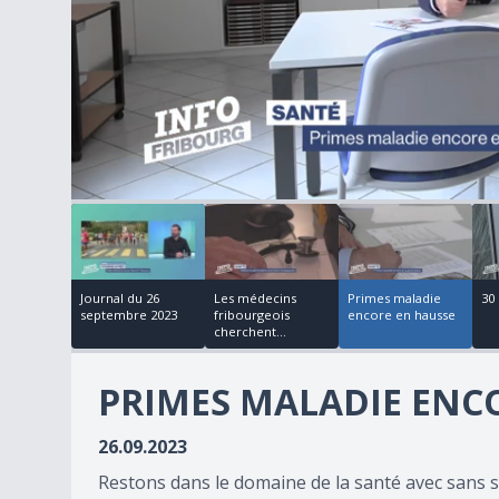
00:02:24
00:00:21
00:03:05
3
minutes,
47
seconds
of
18
Journal du 26
Les médecins
Primes maladie
30
minutes,
septembre 2023
fribourgeois
encore en hausse
42
cherchent...
seconds
Volume
90%
PRIMES MALADIE ENC
26.09.2023
Restons dans le domaine de la santé avec sans 