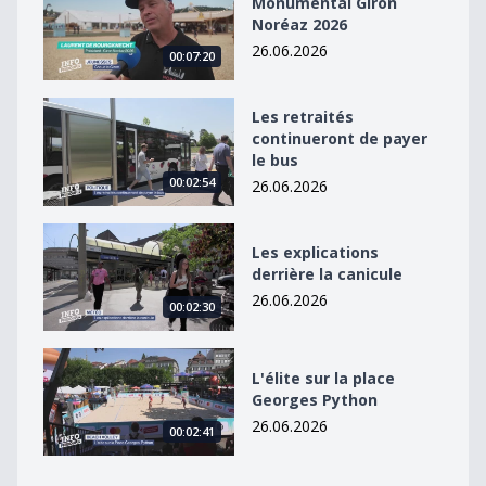
Monumental Giron
Noréaz 2026
26.06.2026
00:07:20
Les retraités continueront de payer le bus
Les retraités
continueront de payer
le bus
00:02:54
26.06.2026
Les explications derrière la canicule
Les explications
derrière la canicule
26.06.2026
00:02:30
L&#039;élite sur la place Georges Python
L'élite sur la place
Georges Python
26.06.2026
00:02:41