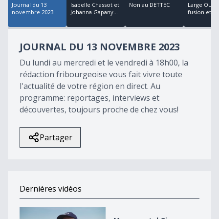
Journal du 13
Isabelle Chassot et
Non au DETTEC
Large OUI p
novembre 2023
Johanna Gapany...
fusion et l
JOURNAL DU 13 NOVEMBRE 2023
Du lundi au mercredi et le vendredi à 18h00, la
rédaction fribourgeoise vous fait vivre toute
l'actualité de votre région en direct. Au
programme: reportages, interviews et
découvertes, toujours proche de chez vous!
Partager
Dernières vidéos
Monumental Giron Noréaz 2026