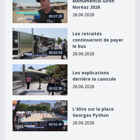
Monumental Giron
Noréaz 2026
26.06.2026
00:07:20
Les retraités continueront de payer le bus
Les retraités
continueront de payer
le bus
00:02:54
26.06.2026
Les explications derrière la canicule
Les explications
derrière la canicule
26.06.2026
00:02:30
L&#039;élite sur la place Georges Python
L'élite sur la place
Georges Python
26.06.2026
00:02:41