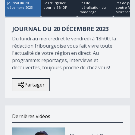
Journal du 20
Pas d'urgence
Pas de
Pas de pour
décembre 2023
pour le SEnOF
libéralisation du
contre Mgr
ramonage
Morerod
JOURNAL DU 20 DÉCEMBRE 2023
Du lundi au mercredi et le vendredi à 18h00, la
rédaction fribourgeoise vous fait vivre toute
l'actualité de votre région en direct. Au
programme: reportages, interviews et
découvertes, toujours proche de chez vous!
Partager
Dernières vidéos
Monumental Giron Noréaz 2026