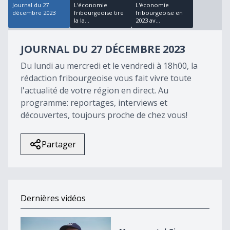
Journal du 27
L'économie
L'économie
décembre 2023
fribourgeoise tire
fribourgeoise en
la la...
2023 av...
JOURNAL DU 27 DÉCEMBRE 2023
Du lundi au mercredi et le vendredi à 18h00, la
rédaction fribourgeoise vous fait vivre toute
l'actualité de votre région en direct. Au
programme: reportages, interviews et
découvertes, toujours proche de chez vous!
Partager
Dernières vidéos
Monumental Giron Noréaz 2026