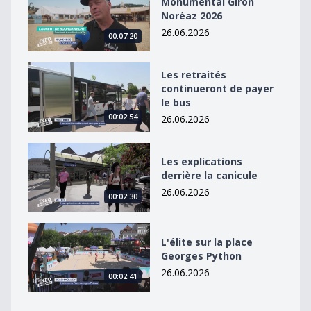
Monumental Giron
Noréaz 2026
26.06.2026
00:07:20
Les retraités continueront de payer le bus
Les retraités
continueront de payer
le bus
00:02:54
26.06.2026
Les explications derrière la canicule
Les explications
derrière la canicule
26.06.2026
00:02:30
L&#039;élite sur la place Georges Python
L'élite sur la place
Georges Python
26.06.2026
00:02:41