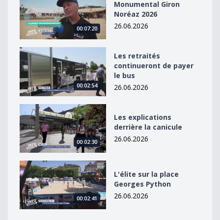
Monumental Giron
Noréaz 2026
26.06.2026
00:07:20
Les retraités continueront de payer le bus
Les retraités
continueront de payer
le bus
00:02:54
26.06.2026
Les explications derrière la canicule
Les explications
derrière la canicule
26.06.2026
00:02:30
L&#039;élite sur la place Georges Python
L'élite sur la place
Georges Python
26.06.2026
00:02:41