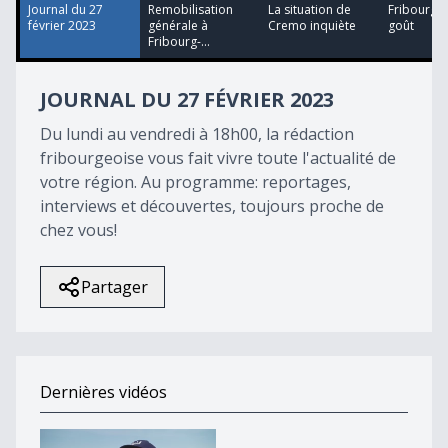
34
Journal du 27
Remobilisation
La situation de
Fribourg, v
seconds
février 2023
générale à
Cremo inquiète
goût
Fribourg-...
JOURNAL DU 27 FÉVRIER 2023
Du lundi au vendredi à 18h00, la rédaction
fribourgeoise vous fait vivre toute l'actualité de
votre région. Au programme: reportages,
interviews et découvertes, toujours proche de
chez vous!
Partager
Dernières vidéos
Monumental Giron Noréaz 2026