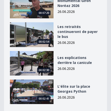
Monumental Giron
Noréaz 2026
26.06.2026
00:07:20
Les retraités continueront de payer le bus
Les retraités
continueront de payer
le bus
00:02:54
26.06.2026
Les explications derrière la canicule
Les explications
derrière la canicule
26.06.2026
00:02:30
L&#039;élite sur la place Georges Python
L'élite sur la place
Georges Python
26.06.2026
00:02:41