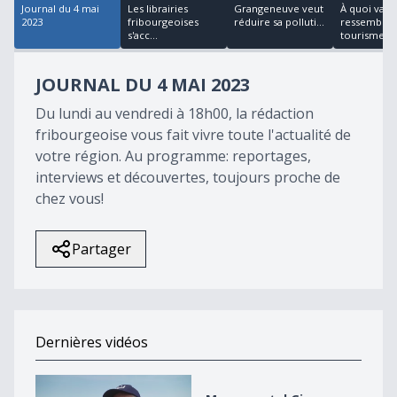
Journal du 4 mai
Les librairies
Grangeneuve veut
À quoi va
2023
fribourgeoises
réduire sa polluti...
ressembler 
s'acc...
tourisme fr.
JOURNAL DU 4 MAI 2023
Du lundi au vendredi à 18h00, la rédaction
fribourgeoise vous fait vivre toute l'actualité de
votre région. Au programme: reportages,
interviews et découvertes, toujours proche de
chez vous!
Partager
Dernières vidéos
Monumental Giron Noréaz 2026