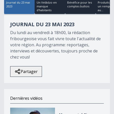
Journal du 23 mai
Un Velâdzo en
Bénéfice pour les
Produits lo
2023
manque
comptes bullois
un rempart
d'habitants
au...
JOURNAL DU 23 MAI 2023
Du lundi au vendredi à 18h00, la rédaction
fribourgeoise vous fait vivre toute l'actualité de
votre région. Au programme: reportages,
interviews et découvertes, toujours proche de
chez vous!
Partager
Dernières vidéos
Monumental Giron Noréaz 2026