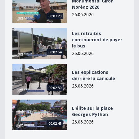
Monumental Giron
Noréaz 2026
26.06.2026
00:07:20
Les retraités continueront de payer le bus
Les retraités
continueront de payer
le bus
00:02:54
26.06.2026
Les explications derrière la canicule
Les explications
derrière la canicule
26.06.2026
00:02:30
L&#039;élite sur la place Georges Python
L'élite sur la place
Georges Python
26.06.2026
00:02:41