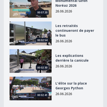
Monumental Giron
Noréaz 2026
26.06.2026
00:07:20
Les retraités continueront de payer le bus
Les retraités
continueront de payer
le bus
00:02:54
26.06.2026
Les explications derrière la canicule
Les explications
derrière la canicule
26.06.2026
00:02:30
L&#039;élite sur la place Georges Python
L'élite sur la place
Georges Python
26.06.2026
00:02:41