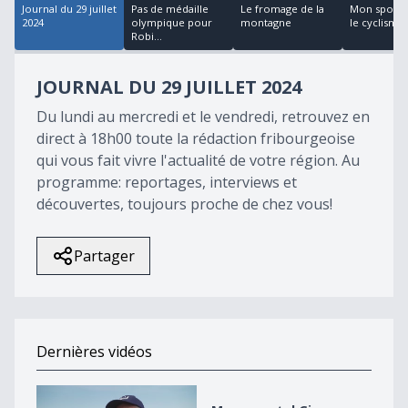
Journal du 29 juillet
Pas de médaille
Le fromage de la
Mon sport a
2024
olympique pour
montagne
le cyclisme
Robi...
JOURNAL DU 29 JUILLET 2024
Du lundi au mercredi et le vendredi, retrouvez en
direct à 18h00 toute la rédaction fribourgeoise
qui vous fait vivre l'actualité de votre région. Au
programme: reportages, interviews et
découvertes, toujours proche de chez vous!
Partager
Dernières vidéos
Monumental Giron Noréaz 2026