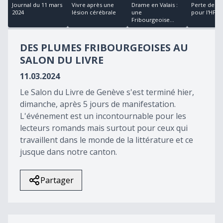
18
Journal du 11 mars
Vivre après une
Drame en Valais :
Perte de 30
minutes,
2024
lésion cérébrale
une
pour l'HFR
21
Fribourgeoise...
seconds
DES PLUMES FRIBOURGEOISES AU
SALON DU LIVRE
11.03.2024
Le Salon du Livre de Genève s'est terminé hier,
dimanche, après 5 jours de manifestation.
L'événement est un incontournable pour les
lecteurs romands mais surtout pour ceux qui
travaillent dans le monde de la littérature et ce
jusque dans notre canton.
Partager