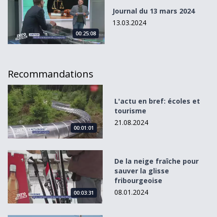
Journal du 13 mars 2024
13.03.2024
00:25:08
Recommandations
L&#039;actu en bref: écoles et tourisme
L'actu en bref: écoles et
tourisme
21.08.2024
00:01:01
De la neige fraîche pour sauver la glisse fribourgeoise
De la neige fraîche pour
sauver la glisse
fribourgeoise
08.01.2024
00:03:31