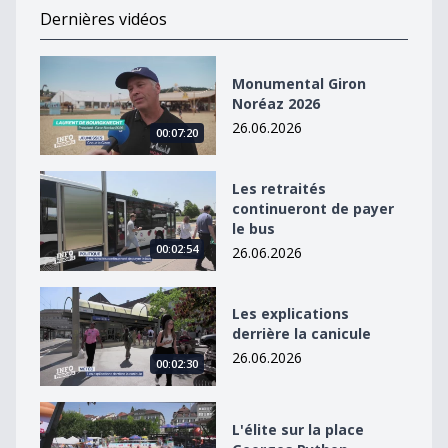
Dernières vidéos
Monumental Giron Noréaz 2026
Monumental Giron
Noréaz 2026
26.06.2026
00:07:20
Les retraités continueront de payer le bus
Les retraités
continueront de payer
le bus
00:02:54
26.06.2026
Les explications derrière la canicule
Les explications
derrière la canicule
26.06.2026
00:02:30
L&#039;élite sur la place Georges Python
L'élite sur la place