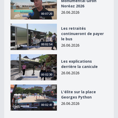
Monumental Giron
Noréaz 2026
26.06.2026
00:07:20
Les retraités continueront de payer le bus
Les retraités
continueront de payer
le bus
00:02:54
26.06.2026
Les explications derrière la canicule
Les explications
derrière la canicule
26.06.2026
00:02:30
L&#039;élite sur la place Georges Python
L'élite sur la place
Georges Python
26.06.2026
00:02:41