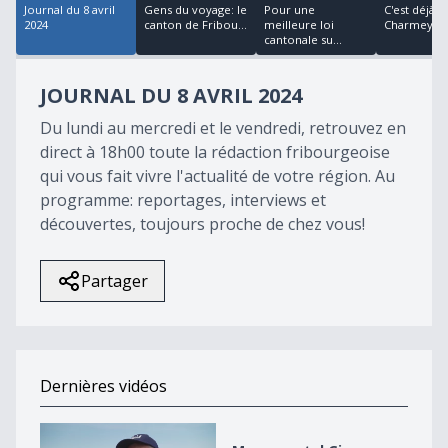
Journal du 8 avril
Gens du voyage: le
Pour une
C'est déjà l'
2024
canton de Fribou...
meilleure loi
Charmey
cantonale su...
JOURNAL DU 8 AVRIL 2024
Du lundi au mercredi et le vendredi, retrouvez en
direct à 18h00 toute la rédaction fribourgeoise
qui vous fait vivre l'actualité de votre région. Au
programme: reportages, interviews et
découvertes, toujours proche de chez vous!
Partager
Dernières vidéos
Monumental Giron Noréaz 2026