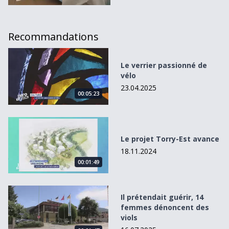
Recommandations
Le verrier passionné de vélo
Le verrier passionné de
vélo
23.04.2025
00:05:23
Le projet Torry-Est avance
Le projet Torry-Est avance
18.11.2024
00:01:49
Il prétendait guérir, 14 femmes dénoncent des viols
Il prétendait guérir, 14
femmes dénoncent des
viols