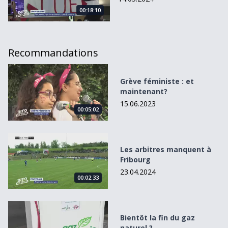
00:18:10
Recommandations
Grève féministe : et maintenant?
Grève féministe : et
maintenant?
15.06.2023
00:05:02
Les arbitres manquent à Fribourg
Les arbitres manquent à
Fribourg
23.04.2024
00:02:33
Bientôt la fin du gaz naturel ?
Bientôt la fin du gaz
naturel ?