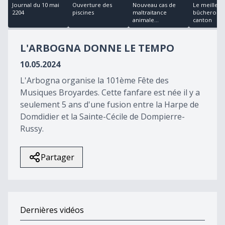
18
Journal du 10 mai
Ouverture des
Nouveau cas de
Le meilleur
minutes,
2204
piscines
maltraitance
bûcheron 
4
animale...
canton
seconds
L'ARBOGNA DONNE LE TEMPO
10.05.2024
L'Arbogna organise la 101ème Fête des
Musiques Broyardes. Cette fanfare est née il y a
seulement 5 ans d'une fusion entre la Harpe de
Domdidier et la Sainte-Cécile de Dompierre-
Russy.
Partager
Dernières vidéos