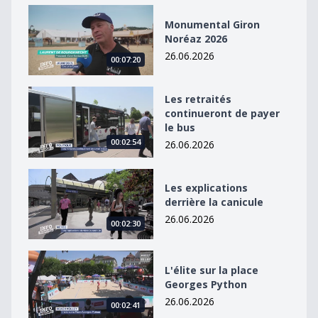
Monumental Giron Noréaz 2026
Monumental Giron
Noréaz 2026
26.06.2026
00:07:20
Les retraités continueront de payer le bus
Les retraités
continueront de payer
le bus
00:02:54
26.06.2026
Les explications derrière la canicule
Les explications
derrière la canicule
26.06.2026
00:02:30
L&#039;élite sur la place Georges Python
L'élite sur la place
Georges Python
26.06.2026
00:02:41