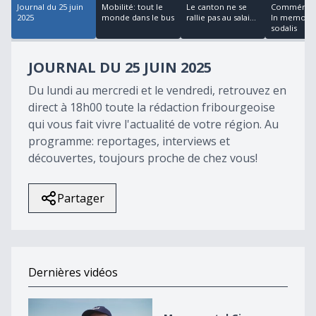
Journal du 25 juin
Mobilité: tout le
Le canton ne se
Commémora
2025
monde dans le bus
rallie pas au salai...
In memori
sodalis
JOURNAL DU 25 JUIN 2025
Du lundi au mercredi et le vendredi, retrouvez en
direct à 18h00 toute la rédaction fribourgeoise
qui vous fait vivre l'actualité de votre région. Au
programme: reportages, interviews et
découvertes, toujours proche de chez vous!
Partager
Dernières vidéos
Monumental Giron Noréaz 2026