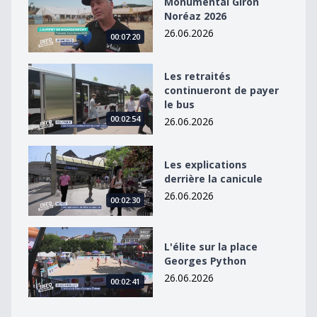
Monumental Giron
Noréaz 2026
26.06.2026
00:07:20
Les retraités continueront de payer le bus
Les retraités
continueront de payer
le bus
00:02:54
26.06.2026
Les explications derrière la canicule
Les explications
derrière la canicule
26.06.2026
00:02:30
L&#039;élite sur la place Georges Python
L'élite sur la place
Georges Python
26.06.2026
00:02:41