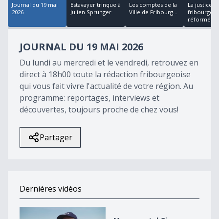
Journal du 19 mai
Estavayer trinque à
Les comptes de la
La justice
2026
Julien Sprunger
Ville de Fribourg...
fribourgeoi
réformée e.
JOURNAL DU 19 MAI 2026
Du lundi au mercredi et le vendredi, retrouvez en
direct à 18h00 toute la rédaction fribourgeoise
qui vous fait vivre l'actualité de votre région. Au
programme: reportages, interviews et
découvertes, toujours proche de chez vous!
Partager
Dernières vidéos
Monumental Giron Noréaz 2026