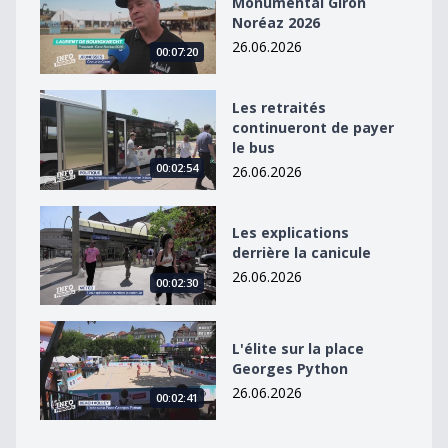
Monumental Giron
Noréaz 2026
26.06.2026
00:07:20
Les retraités continueront de payer le bus
Les retraités
continueront de payer
le bus
00:02:54
26.06.2026
Les explications derrière la canicule
Les explications
derrière la canicule
26.06.2026
00:02:30
L&#039;élite sur la place Georges Python
L'élite sur la place
Georges Python
26.06.2026
00:02:41