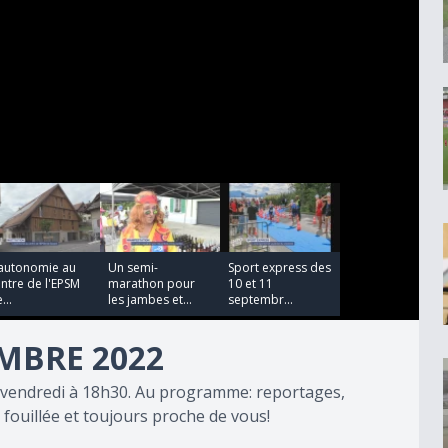
00:02:38
00:01:22
'autonomie au
Un semi-
Sport express des
ntre de l'EPSM
marathon pour
10 et 11
...
les jambes et...
septembr...
MBRE 2022
au vendredi à 18h30. Au programme: reportages,
fouillée et toujours proche de vous!