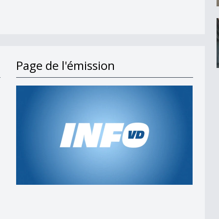
Page de l'émission
s en 2027
t;
 am Wind&quot;