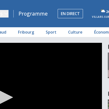
2
s
Programme
EN DIRECT
VILLARS-SU
aud
Fribourg
Sport
Culture
Économ