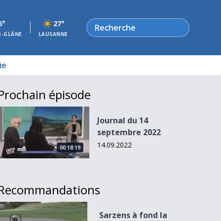
Rechercher
6°
27°
R-GLÂNE
LAUSANNE
ie
Prochain épisode
Journal du 14 septembre 2022
Journal du 14
septembre 2022
14.09.2022
00:18:19
Recommandations
Sarzens à fond la caisse
Sarzens à fond la