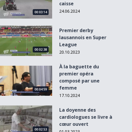
caisse
24.06.2024
00:03:14
Premier derby lausannois en Super League
Premier derby
lausannois en Super
League
00:02:38
20.10.2023
À la baguette du
À la baguette du premier opéra composé par une femme
premier opéra
composé par une
femme
00:04:59
17.10.2024
La doyenne des cardiologues se livre à cœur ouvert
La doyenne des
cardiologues se livre à
cœur ouvert
00:02:53
01.03.2023