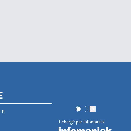
E
Use setting
IR
Hébergé par Infomaniak