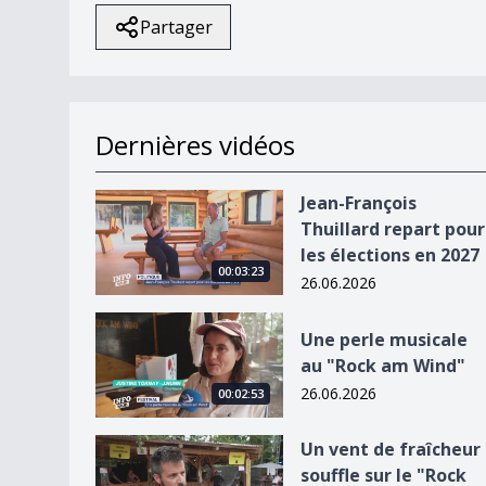
Partager
Dernières vidéos
Jean-François Thuillard repart pour les élection
Jean-François
Thuillard repart pour
les élections en 2027
00:03:23
26.06.2026
Une perle musicale au &quot;Rock am Wind&quo
Une perle musicale
au "Rock am Wind"
26.06.2026
00:02:53
Un vent de fraîcheur souffle sur le &quot;Rock
Un vent de fraîcheur
souffle sur le "Rock