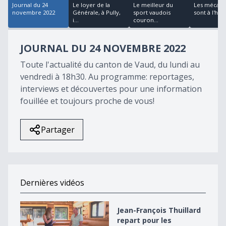
Journal du 24
Le loyer de la
Le meilleur du
Les mécani
novembre 2022
Générale, à Pully,
sport vaudois
sont à l'ho
i...
couron...
JOURNAL DU 24 NOVEMBRE 2022
Toute l'actualité du canton de Vaud, du lundi au
vendredi à 18h30. Au programme: reportages,
interviews et découvertes pour une information
fouillée et toujours proche de vous!
Partager
Dernières vidéos
Jean-François Thuillard repart pour les élections en 2
Jean-François Thuillard
repart pour les