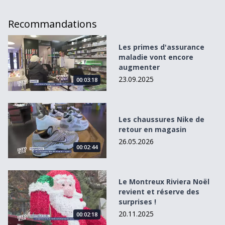
Recommandations
Les primes d&#039;assurance maladie vont encore augm
Les primes d'assurance
maladie vont encore
augmenter
23.09.2025
00:03:18
Les chaussures Nike de retour en magasin
Les chaussures Nike de
retour en magasin
26.05.2026
00:02:44
Le Montreux Riviera Noël revient et réserve des surprises
Le Montreux Riviera Noël
revient et réserve des
surprises !
20.11.2025
00:02:18