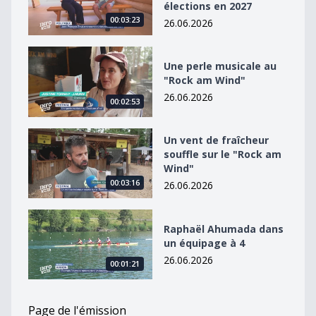
élections en 2027
00:03:23
26.06.2026
Une perle musicale au &quot;Rock am Wind&quot;
Une perle musicale au
"Rock am Wind"
26.06.2026
00:02:53
Un vent de fraîcheur souffle sur le &quot;Rock am Win
Un vent de fraîcheur
souffle sur le "Rock am
Wind"
00:03:16
26.06.2026
Raphaël Ahumada dans un équipage à 4
Raphaël Ahumada dans
un équipage à 4
26.06.2026
00:01:21
Page de l'émission