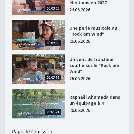
élections en 2027
00:03:23
26.06.2026
Une perle musicale au &quot;Rock am Wind&quot;
Une perle musicale au
"Rock am Wind"
26.06.2026
00:02:53
Un vent de fraîcheur souffle sur le &quot;Rock am Win
Un vent de fraîcheur
souffle sur le "Rock am
Wind"
00:03:16
26.06.2026
Raphaël Ahumada dans un équipage à 4
Raphaël Ahumada dans
un équipage à 4
26.06.2026
00:01:21
Page de l'émission