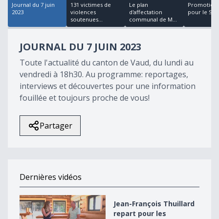
Journal du 7 juin
131 victimes de
Le plan
Promotion 
2023
violences
d'affectation
pour le SLO
soutenues...
communal de M...
JOURNAL DU 7 JUIN 2023
Toute l'actualité du canton de Vaud, du lundi au
vendredi à 18h30. Au programme: reportages,
interviews et découvertes pour une information
fouillée et toujours proche de vous!
Partager
Dernières vidéos
Jean-François Thuillard repart pour les élections en 2
Jean-François Thuillard
repart pour les