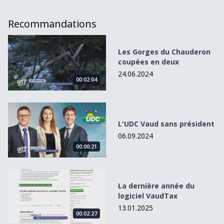
Recommandations
Les Gorges du Chauderon coupées en deux
Les Gorges du Chauderon
coupées en deux
24.06.2024
00:02:04
L&#039;UDC Vaud sans président
L'UDC Vaud sans président
06.09.2024
00:00:21
La dernière année du logiciel VaudTax
La dernière année du
logiciel VaudTax
13.01.2025
00:02:27