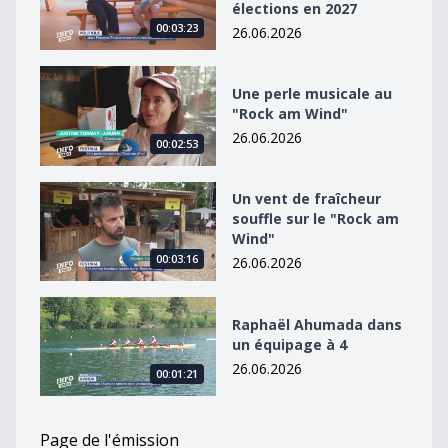
élections en 2027
00:03:23
26.06.2026
Une perle musicale au &quot;Rock am Wind&quot;
Une perle musicale au
"Rock am Wind"
26.06.2026
00:02:53
Un vent de fraîcheur souffle sur le &quot;Rock am Win
Un vent de fraîcheur
souffle sur le "Rock am
Wind"
00:03:16
26.06.2026
Raphaël Ahumada dans un équipage à 4
Raphaël Ahumada dans
un équipage à 4
26.06.2026
00:01:21
Page de l'émission