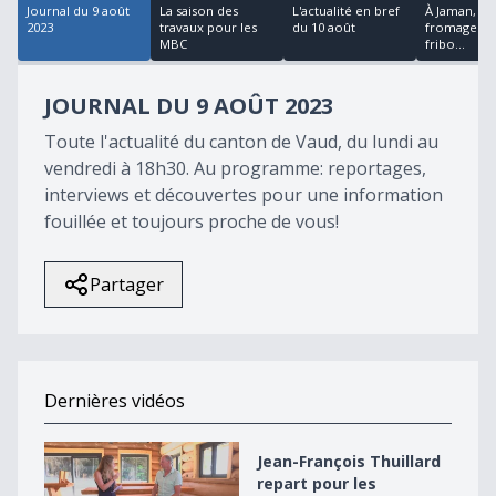
Journal du 9 août
La saison des
L'actualité en bref
À Jaman, le
2023
travaux pour les
du 10 août
fromage a 
MBC
fribo...
JOURNAL DU 9 AOÛT 2023
Toute l'actualité du canton de Vaud, du lundi au
vendredi à 18h30. Au programme: reportages,
interviews et découvertes pour une information
fouillée et toujours proche de vous!
Partager
Dernières vidéos
Jean-François Thuillard repart pour les élections en 2
Jean-François Thuillard
repart pour les