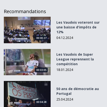
Recommandations
Les Vaudois voteront sur une baisse d&#039;impôts de 1
Les Vaudois voteront sur
une baisse d'impôts de
12%
04.12.2024
00:00:27
Les Vaudois de Super League reprennent la compétition
Les Vaudois de Super
League reprennent la
compétition
18.01.2024
00:03:05
50 ans de démocratie au Portugal
50 ans de démocratie au
Portugal
25.04.2024
00:04:28