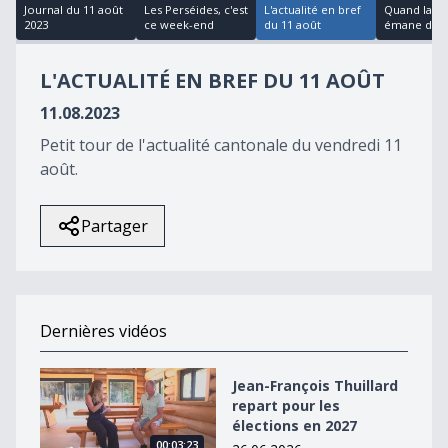
12
Journal du 11 août
Les Perséides, c'est
L'actualité en bref
Quand la m
minutes,
2023
ce week-end
du 11 août
émane du m
11
seconds
L'ACTUALITÉ EN BREF DU 11 AOÛT
11.08.2023
Petit tour de l'actualité cantonale du vendredi 11
août.
Partager
Dernières vidéos
Jean-François Thuillard repart pour les élections en 2
Jean-François Thuillard
repart pour les
élections en 2027
00:03:23