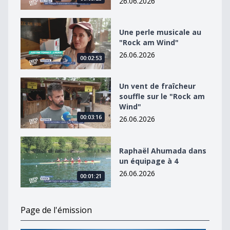
26.06.2026
Une perle musicale au &quot;Rock am Wind&quot;
Une perle musicale au
"Rock am Wind"
26.06.2026
00:02:53
Un vent de fraîcheur souffle sur le &quot;Rock am Win
Un vent de fraîcheur
souffle sur le "Rock am
Wind"
00:03:16
26.06.2026
Raphaël Ahumada dans un équipage à 4
Raphaël Ahumada dans
un équipage à 4
26.06.2026
00:01:21
Page de l'émission