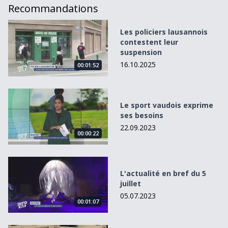
Recommandations
Les policiers lausannois contestent leur suspension
Les policiers lausannois
contestent leur
suspension
16.10.2025
00:01:52
Le sport vaudois exprime ses besoins
Le sport vaudois exprime
ses besoins
22.09.2023
00:00:22
L&#039;actualité en bref du 5 juillet
L'actualité en bref du 5
juillet
05.07.2023
00:01:07